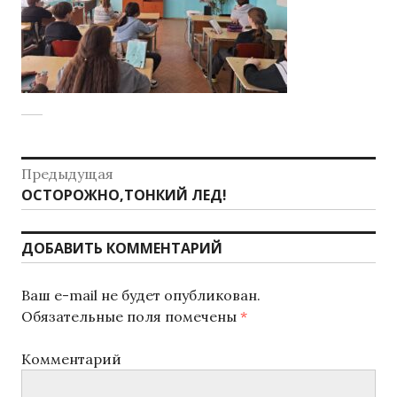
Н
Предыдущая
ОСТОРОЖНО,ТОНКИЙ ЛЕД!
П
а
р
в
е
ДОБАВИТЬ КОММЕНТАРИЙ
д
и
ы
г
Ваш e-mail не будет опубликован.
д
Обязательные поля помечены
*
у
а
щ
ц
Комментарий
а
я