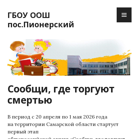
П
О
е
ГБОУ ООШ
С
р
пос.Пионерский
Н
е
О
й
В
т
Н
и
О
к
Е
с
М
о
Е
д
Сообщи, где торгуют
Н
е
Ю
р
смертью
ж
и
м
В период с 20 апреля по 1 мая 2026 года
о
на территории Самарской области стартует
м
первый этап
у
общероссийской акции «Сообщи, где торгуют