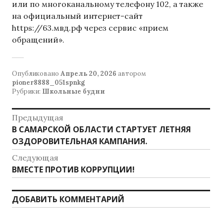
или по многоканальному телефону 102, а также
на официальный интернет-сайт
https://63.мвд.рф через сервис «прием
обращений».
Опубликовано
Апрель 20, 2026
автором
pioner8888_051spnkg
Рубрики:
Школьные будни
Н
Предыдущая
В САМАРСКОЙ ОБЛАСТИ СТАРТУЕТ ЛЕТНЯЯ
П
а
ОЗДОРОВИТЕЛЬНАЯ КАМПАНИЯ.
р
в
е
Следующая
д
и
ВМЕСТЕ ПРОТИВ КОРРУПЦИИ!
С
ы
л
г
д
е
ДОБАВИТЬ КОММЕНТАРИЙ
у
а
д
щ
у