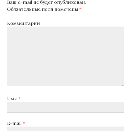
ц
а
Ваш e-mail не будет опубликован.
ю
я
и
Обязательные поля помечены
*
щ
з
а
я
а
Комментарий
я
п
п
з
и
а
о
с
п
ь
з
и
:
с
а
ь
п
:
и
с
Имя
*
я
м
E-mail
*