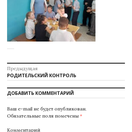
Н
Предыдущая
РОДИТЕЛЬСКИЙ КОНТРОЛЬ
П
а
р
в
е
ДОБАВИТЬ КОММЕНТАРИЙ
д
и
ы
г
Ваш e-mail не будет опубликован.
д
Обязательные поля помечены
*
у
а
щ
Комментарий
а