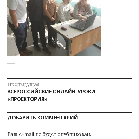
Н
Предыдущая
ВСЕРОССИЙСКИЕ ОНЛАЙН-УРОКИ
П
а
«ПРОЕКТОРИЯ»
р
в
е
д
и
ДОБАВИТЬ КОММЕНТАРИЙ
ы
г
д
Ваш e-mail не будет опубликован.
у