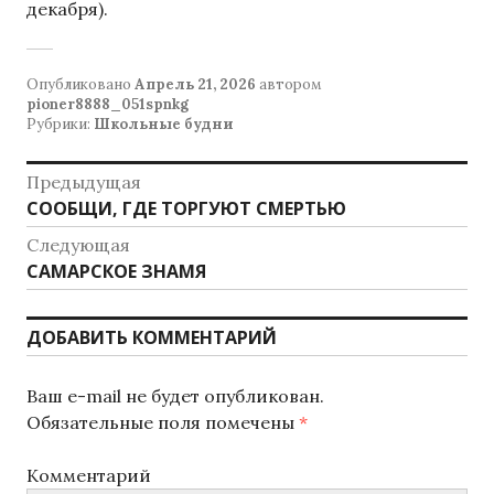
декабря).
Опубликовано
Апрель 21, 2026
автором
pioner8888_051spnkg
Рубрики:
Школьные будни
Н
Предыдущая
СООБЩИ, ГДЕ ТОРГУЮТ СМЕРТЬЮ
П
а
р
Следующая
в
е
САМАРСКОЕ ЗНАМЯ
С
д
и
л
ы
е
г
ДОБАВИТЬ КОММЕНТАРИЙ
д
д
у
а
у
щ
Ваш e-mail не будет опубликован.
ю
ц
а
Обязательные поля помечены
*
щ
я
и
а
з
Комментарий
я