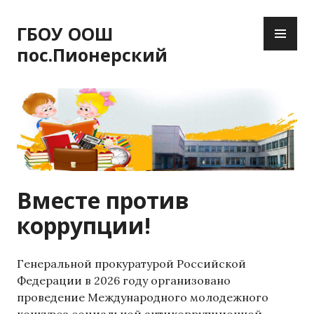
П
О
е
ГБОУ ООШ
С
р
пос.Пионерский
Н
е
О
й
В
т
Н
и
О
к
Е
с
М
о
Е
д
Вместе против
Н
е
Ю
р
коррупции!
ж
и
м
Генеральной прокуратурой Российской
о
Федерации в 2026 году организовано
м
проведение Международного молодежного
у
конкурса социальной антикоррупционной