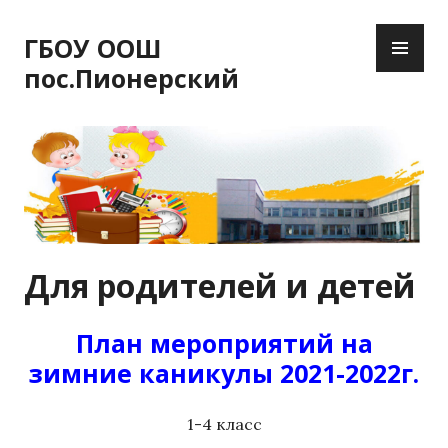
П
О
е
ГБОУ ООШ
С
р
пос.Пионерский
Н
е
О
й
В
т
Н
и
О
к
Е
с
М
о
Е
д
Для родителей и детей
Н
е
Ю
р
ж
План мероприятий на
и
зимние каникулы 2021-2022г.
м
о
м
1-4 класс
у