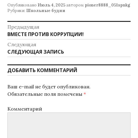
Опубликовано
Июль 4, 2025
автором
pioner8888_051spnkg
Рубрики:
Школьные будни
Н
Предыдущая
ВМЕСТЕ ПРОТИВ КОРРУПЦИИ!
П
а
р
Следующая
в
е
СЛЕДУЮЩАЯ ЗАПИСЬ
С
д
и
л
ы
е
г
ДОБАВИТЬ КОММЕНТАРИЙ
д
д
у
а
у
щ
Ваш e-mail не будет опубликован.
ю
ц
а
Обязательные поля помечены
*
щ
я
и
а
з
Комментарий
я
я
а
з
п
п
а
и
п
с